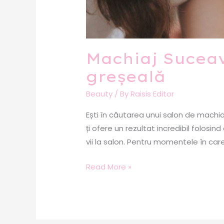
Machiaj Suceav
greșeală
Beauty
/ By
Raisis Editor
Ești în căutarea unui salon de mach
ți ofere un rezultat incredibil folosi
vii la salon. Pentru momentele în care
Read More »