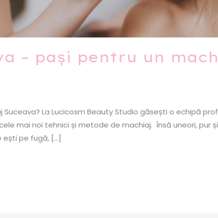
a – pași pentru un mach
iaj Suceava? La Lucicosm Beauty Studio găsești o echipă pro
nd cele mai noi tehnici și metode de machiaj. Însă uneori, pur 
 ești pe fugă, […]