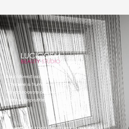
Daca doresti sa capeti
incredere si frumusete din plin,
echipa noastra de profesionisti
iti sta la dispozitie:
© LUCICOSM. TOATE DREPTURILE REZERVATE.