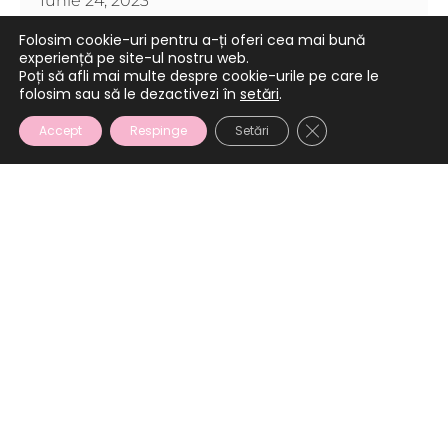
Iunie 24, 2023
Folosim cookie-uri pentru a-ți oferi cea mai bună
experiență pe site-ul nostru web.
Poți să afli mai multe despre cookie-urile pe care le
folosim sau să le dezactivezi în
setări
.
CLOSE GDPR COOKI
Accept
Respinge
Setări