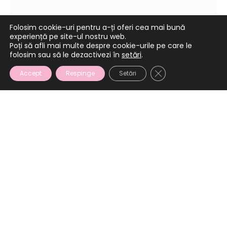
Folosim cookie-uri pentru a-ți oferi cea mai bună
experiență pe site-ul nostru web.
Poți să afli mai multe despre cookie-urile pe care le
folosim sau să le dezactivezi în
setări
.
CLOSE GDPR COOKI
Accept
Respinge
Setări